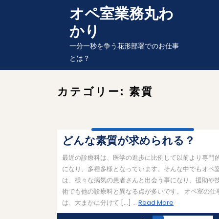
Skip
オペ室業務丸わ
to
かり
content
一分一秒を争う花形部署でのお仕事
とは？
カテゴリー:
素質
どんな素質が求められる？
最近の診療科は、医学の進歩に比例して以前より専門
になり、多種多様となっています。そんな中でもオペ
は、様々な病気の患者さんと出会う事になり、援助や
術でも他の診療科と異なる点が多いです。 オペ室の仕
Read
は、大まかに分けて […] ...
Read More
More