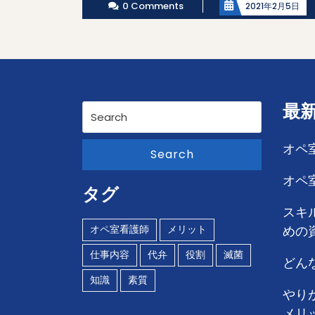
0 Comments
2021年2月5日
最
Search
for:
オペ
Search
オペ
タグ
スキ
オペ室看護師
メリット
めの
仕事内容
代弁
役割
滅菌
どん
知識
素質
やり
メリ