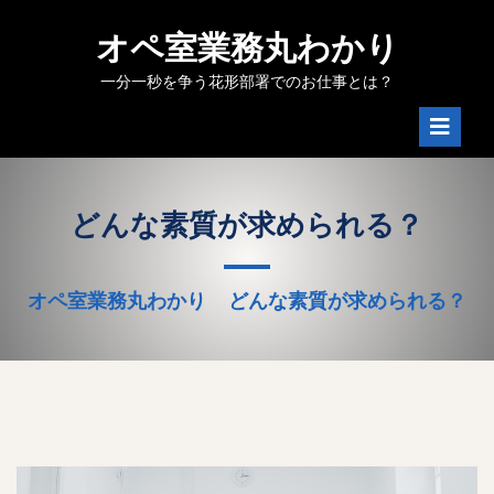
Skip
to
オペ室業務丸わかり
content
一分一秒を争う花形部署でのお仕事とは？
Ope
Men
どんな素質が求められる？
オペ室業務丸わかり
どんな素質が求められる？